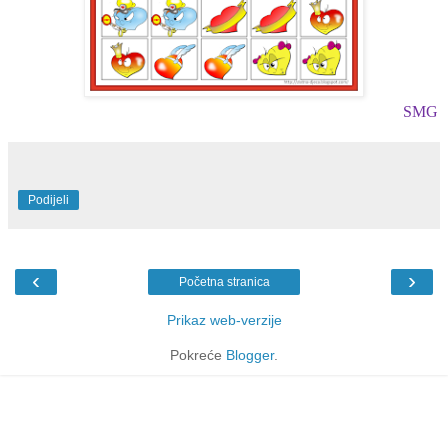
SMG
Podijeli
‹
›
Početna stranica
Prikaz web-verzije
Pokreće
Blogger
.