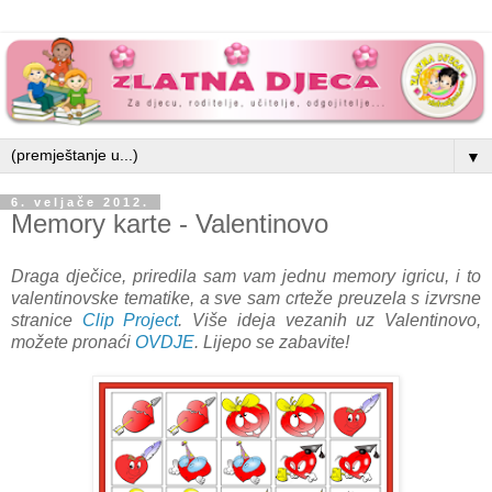
▼
6. veljače 2012.
Memory karte - Valentinovo
Draga dječice, priredila sam vam jednu memory igricu, i to
valentinovske tematike, a sve sam crteže preuzela s izvrsne
stranice
Clip Project
. Više ideja vezanih uz Valentinovo,
možete pronaći
OVDJE
. Lijepo se zabavite!