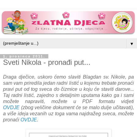
▼
1. prosinca 2011.
Sveti Nikola - pronađi put...
Draga dječice, uskoro ćemo slaviti Blagdan sv. Nikole, pa
sam vam priredila jedan radni listić u kojemu trebate pronaći
pravi put od tog sveca do čizmice u koju će staviti darove...
Taj radni listić, zajedno s detaljnim uputama kako ga i sami
možete napraviti, možete u PDF formatu vidjeti
OVDJE
(zbog veličine dokument će se malo dulje učitavati),
a više ideja vezanih uz toga vama najdražeg sveca, možete
pronaći
OVDJE
.