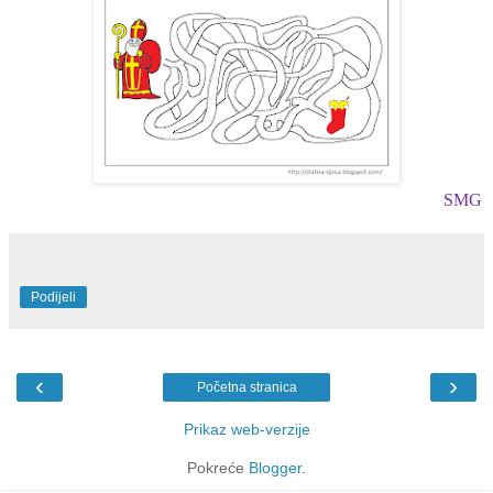
SMG
Podijeli
‹
›
Početna stranica
Prikaz web-verzije
Pokreće
Blogger
.