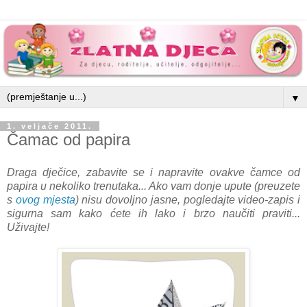
▼
1. veljače 2011.
Čamac od papira
Draga dječice, zabavite se i napravite ovakve čamce od
papira u nekoliko trenutaka... Ako vam donje upute (preuzete
s
ovog mjesta
) nisu dovoljno jasne, pogledajte video-zapis i
sigurna sam kako ćete ih lako i brzo naučiti praviti...
Uživajte!